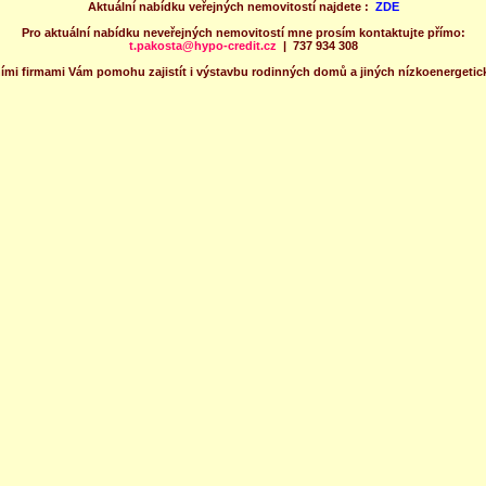
Aktuální nabídku veřejných nemovitostí najdete :
ZDE
Pro aktuální nabídku neveřejných nemovitostí mne prosím kontaktujte přímo:
t.pakosta@hypo-credit.cz
|
737 934 308
ími firmami Vám pomohu zajistít i výstavbu rodinných domů a jiných nízkoenergetic